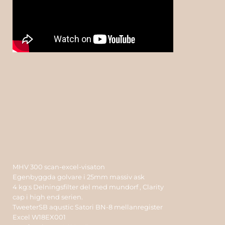
MHV 300 scan-excel-visaton
Egenbyggda golvare i 25mm massiv ask
4 kg:s Delningsfilter del med mundorf , Clarity
cap i high end serien.
TweeterSB aqustic Satori BN-8 mellanregister
Excel W18EX001