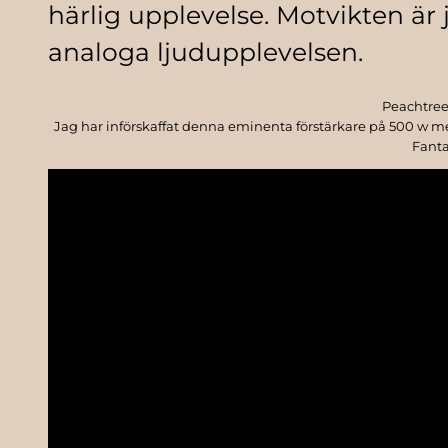
härlig upplevelse. Motvikten är
analoga ljudupplevelsen.
Peachtree
Jag har införskaffat denna eminenta förstärkare på 500 w m
Fanta