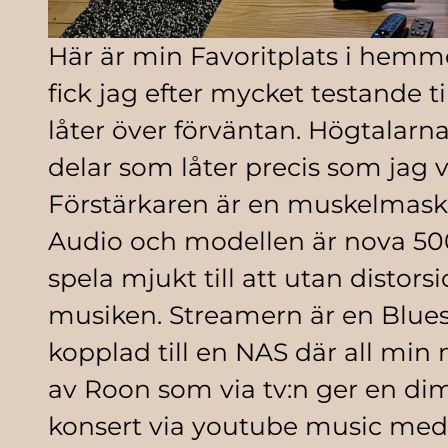
Här är min Favoritplats i hemm
fick jag efter mycket testande 
låter över förväntan. Högtalarn
delar som låter precis som jag vi
Förstärkaren är en muskelmas
Audio och modellen är nova 500
spela mjukt till att utan distor
musiken. Streamern är en Blue
kopplad till en NAS där all min
av Roon som via tv:n ger en dim
konsert via youtube music med e