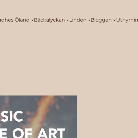
ndhes Öland
Bäckalyckan
Linden
Bloggen
Uthyrni