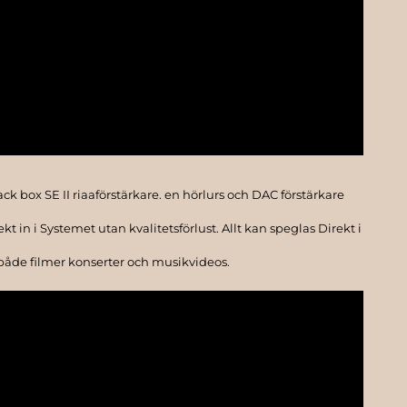
box SE II riaaförstärkare. en hörlurs och DAC förstärkare
 in i Systemet utan kvalitetsförlust. Allt kan speglas Direkt i
 både filmer konserter och musikvideos.