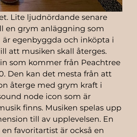
et. Lite ljudnördande senare
till en grym anläggning som
a är egenbyggda och inköpta i
ll att musiken skall återges.
kin som kommer från Peachtree
. Den kan det mesta från att
sion återge med grym kraft i
sound node icon som är
 musik finns. Musiken spelas upp
ension till av upplevelsen. En
n favoritartist är också en