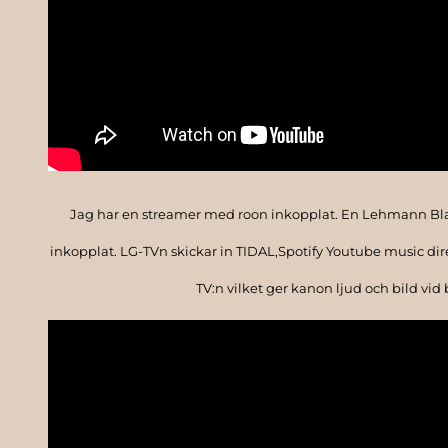
Jag har en streamer med roon inkopplat. En Lehmann Black 
inkopplat. LG-TVn skickar in TIDAL,Spotify Youtube music direkt
TV:n vilket ger kanon ljud och bild vid