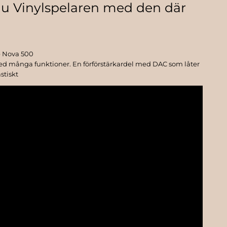
 ju Vinylspelaren med den där
 Nova 500
ed många funktioner. En förförstärkardel med DAC som låter
stiskt