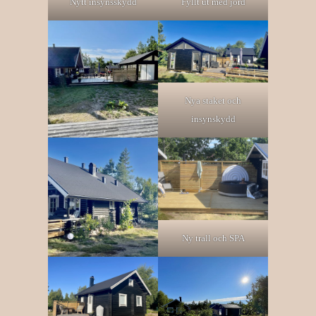
Nytt insynsskydd
Fyllt ut med jord
Nya staket och
insynskydd
Ny trall och SPA